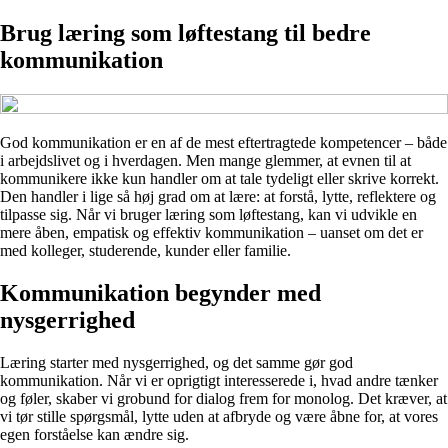
Brug læring som løftestang til bedre
kommunikation
God kommunikation er en af de mest eftertragtede kompetencer – både
i arbejdslivet og i hverdagen. Men mange glemmer, at evnen til at
kommunikere ikke kun handler om at tale tydeligt eller skrive korrekt.
Den handler i lige så høj grad om at lære: at forstå, lytte, reflektere og
tilpasse sig. Når vi bruger læring som løftestang, kan vi udvikle en
mere åben, empatisk og effektiv kommunikation – uanset om det er
med kolleger, studerende, kunder eller familie.
Kommunikation begynder med
nysgerrighed
Læring starter med nysgerrighed, og det samme gør god
kommunikation. Når vi er oprigtigt interesserede i, hvad andre tænker
og føler, skaber vi grobund for dialog frem for monolog. Det kræver, at
vi tør stille spørgsmål, lytte uden at afbryde og være åbne for, at vores
egen forståelse kan ændre sig.