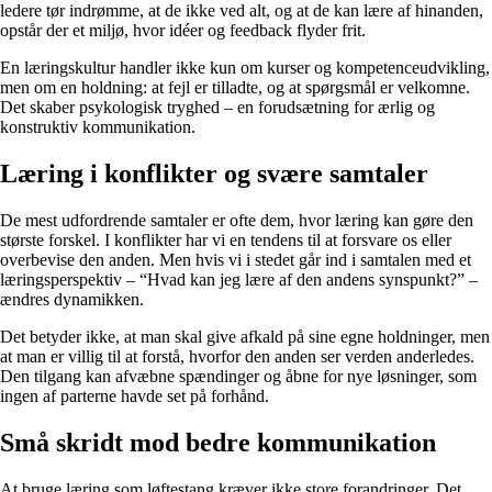
ledere tør indrømme, at de ikke ved alt, og at de kan lære af hinanden,
opstår der et miljø, hvor idéer og feedback flyder frit.
En læringskultur handler ikke kun om kurser og kompetenceudvikling,
men om en holdning: at fejl er tilladte, og at spørgsmål er velkomne.
Det skaber psykologisk tryghed – en forudsætning for ærlig og
konstruktiv kommunikation.
Læring i konflikter og svære samtaler
De mest udfordrende samtaler er ofte dem, hvor læring kan gøre den
største forskel. I konflikter har vi en tendens til at forsvare os eller
overbevise den anden. Men hvis vi i stedet går ind i samtalen med et
læringsperspektiv – “Hvad kan jeg lære af den andens synspunkt?” –
ændres dynamikken.
Det betyder ikke, at man skal give afkald på sine egne holdninger, men
at man er villig til at forstå, hvorfor den anden ser verden anderledes.
Den tilgang kan afvæbne spændinger og åbne for nye løsninger, som
ingen af parterne havde set på forhånd.
Små skridt mod bedre kommunikation
At bruge læring som løftestang kræver ikke store forandringer. Det