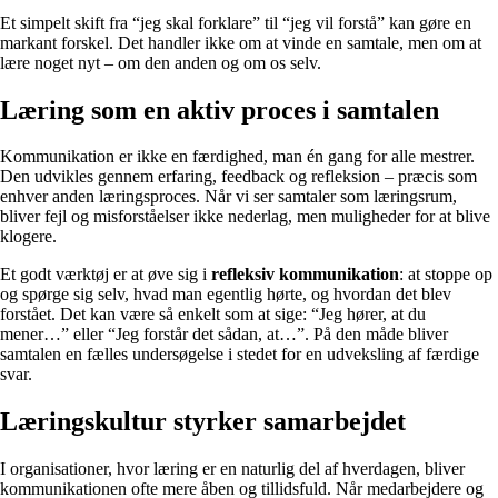
Et simpelt skift fra “jeg skal forklare” til “jeg vil forstå” kan gøre en
markant forskel. Det handler ikke om at vinde en samtale, men om at
lære noget nyt – om den anden og om os selv.
Læring som en aktiv proces i samtalen
Kommunikation er ikke en færdighed, man én gang for alle mestrer.
Den udvikles gennem erfaring, feedback og refleksion – præcis som
enhver anden læringsproces. Når vi ser samtaler som læringsrum,
bliver fejl og misforståelser ikke nederlag, men muligheder for at blive
klogere.
Et godt værktøj er at øve sig i
refleksiv kommunikation
: at stoppe op
og spørge sig selv, hvad man egentlig hørte, og hvordan det blev
forstået. Det kan være så enkelt som at sige: “Jeg hører, at du
mener…” eller “Jeg forstår det sådan, at…”. På den måde bliver
samtalen en fælles undersøgelse i stedet for en udveksling af færdige
svar.
Læringskultur styrker samarbejdet
I organisationer, hvor læring er en naturlig del af hverdagen, bliver
kommunikationen ofte mere åben og tillidsfuld. Når medarbejdere og