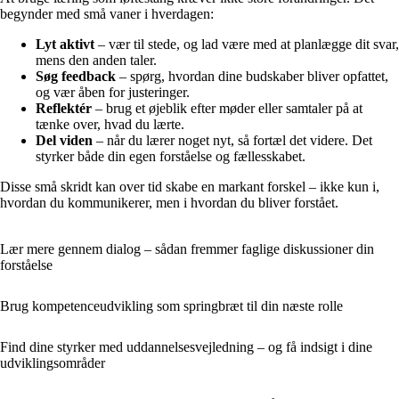
begynder med små vaner i hverdagen:
Lyt aktivt
– vær til stede, og lad være med at planlægge dit svar,
mens den anden taler.
Søg feedback
– spørg, hvordan dine budskaber bliver opfattet,
og vær åben for justeringer.
Reflektér
– brug et øjeblik efter møder eller samtaler på at
tænke over, hvad du lærte.
Del viden
– når du lærer noget nyt, så fortæl det videre. Det
styrker både din egen forståelse og fællesskabet.
Disse små skridt kan over tid skabe en markant forskel – ikke kun i,
hvordan du kommunikerer, men i hvordan du bliver forstået.
Lær mere gennem dialog – sådan fremmer faglige diskussioner din
forståelse
Brug kompetenceudvikling som springbræt til din næste rolle
Find dine styrker med uddannelsesvejledning – og få indsigt i dine
udviklingsområder