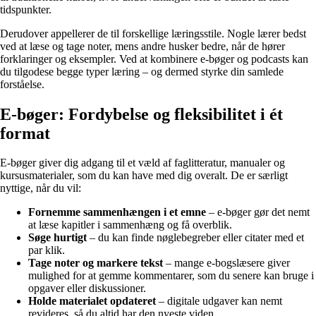
tidspunkter.
Derudover appellerer de til forskellige læringsstile. Nogle lærer bedst
ved at læse og tage noter, mens andre husker bedre, når de hører
forklaringer og eksempler. Ved at kombinere e-bøger og podcasts kan
du tilgodese begge typer læring – og dermed styrke din samlede
forståelse.
E-bøger: Fordybelse og fleksibilitet i ét
format
E-bøger giver dig adgang til et væld af faglitteratur, manualer og
kursusmaterialer, som du kan have med dig overalt. De er særligt
nyttige, når du vil:
Fornemme sammenhængen i et emne
– e-bøger gør det nemt
at læse kapitler i sammenhæng og få overblik.
Søge hurtigt
– du kan finde nøglebegreber eller citater med et
par klik.
Tage noter og markere tekst
– mange e-bogslæsere giver
mulighed for at gemme kommentarer, som du senere kan bruge i
opgaver eller diskussioner.
Holde materialet opdateret
– digitale udgaver kan nemt
revideres, så du altid har den nyeste viden.