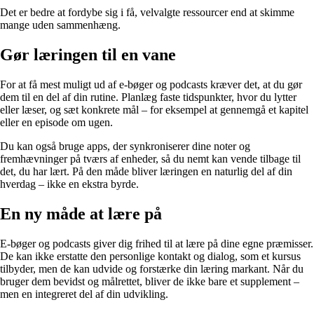
Det er bedre at fordybe sig i få, velvalgte ressourcer end at skimme
mange uden sammenhæng.
Gør læringen til en vane
For at få mest muligt ud af e-bøger og podcasts kræver det, at du gør
dem til en del af din rutine. Planlæg faste tidspunkter, hvor du lytter
eller læser, og sæt konkrete mål – for eksempel at gennemgå et kapitel
eller en episode om ugen.
Du kan også bruge apps, der synkroniserer dine noter og
fremhævninger på tværs af enheder, så du nemt kan vende tilbage til
det, du har lært. På den måde bliver læringen en naturlig del af din
hverdag – ikke en ekstra byrde.
En ny måde at lære på
E-bøger og podcasts giver dig frihed til at lære på dine egne præmisser.
De kan ikke erstatte den personlige kontakt og dialog, som et kursus
tilbyder, men de kan udvide og forstærke din læring markant. Når du
bruger dem bevidst og målrettet, bliver de ikke bare et supplement –
men en integreret del af din udvikling.