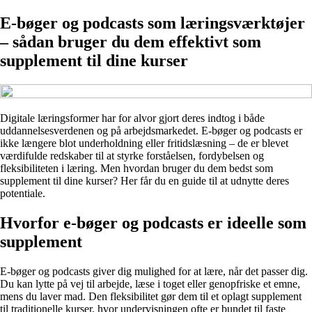
E-bøger og podcasts som læringsværktøjer
– sådan bruger du dem effektivt som
supplement til dine kurser
Digitale læringsformer har for alvor gjort deres indtog i både
uddannelsesverdenen og på arbejdsmarkedet. E-bøger og podcasts er
ikke længere blot underholdning eller fritidslæsning – de er blevet
værdifulde redskaber til at styrke forståelsen, fordybelsen og
fleksibiliteten i læring. Men hvordan bruger du dem bedst som
supplement til dine kurser? Her får du en guide til at udnytte deres
potentiale.
Hvorfor e-bøger og podcasts er ideelle som
supplement
E-bøger og podcasts giver dig mulighed for at lære, når det passer dig.
Du kan lytte på vej til arbejde, læse i toget eller genopfriske et emne,
mens du laver mad. Den fleksibilitet gør dem til et oplagt supplement
til traditionelle kurser, hvor undervisningen ofte er bundet til faste