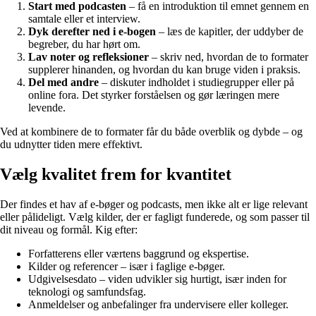
Start med podcasten
– få en introduktion til emnet gennem en
samtale eller et interview.
Dyk derefter ned i e-bogen
– læs de kapitler, der uddyber de
begreber, du har hørt om.
Lav noter og refleksioner
– skriv ned, hvordan de to formater
supplerer hinanden, og hvordan du kan bruge viden i praksis.
Del med andre
– diskuter indholdet i studiegrupper eller på
online fora. Det styrker forståelsen og gør læringen mere
levende.
Ved at kombinere de to formater får du både overblik og dybde – og
du udnytter tiden mere effektivt.
Vælg kvalitet frem for kvantitet
Der findes et hav af e-bøger og podcasts, men ikke alt er lige relevant
eller pålideligt. Vælg kilder, der er fagligt funderede, og som passer til
dit niveau og formål. Kig efter:
Forfatterens eller værtens baggrund og ekspertise.
Kilder og referencer – især i faglige e-bøger.
Udgivelsesdato – viden udvikler sig hurtigt, især inden for
teknologi og samfundsfag.
Anmeldelser og anbefalinger fra undervisere eller kolleger.