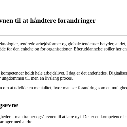
vnen til at håndtere forandringer
eknologier, ændrede arbejdsformer og globale tendenser betyder, at det,
åde for den enkelte og for organisationer. Efteruddannelse spiller her en
 kompetencer holdt hele arbejdslivet. I dag er det anderledes. Digitali
er ungdommen til, men en livslang proces.
 om at udvikle en mentalitet, hvor man ser forandring som en mulighed f
ngsevne
gheder – man træner også evnen til at lære nyt. Det er en kompetence i
faringer med andre.