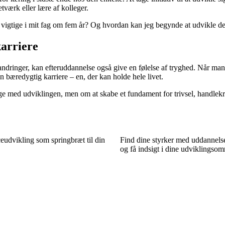
værk eller lære af kolleger.
re vigtige i mit fag om fem år? Og hvordan kan jeg begynde at udvikle d
karriere
andringer, kan efteruddannelse også give en følelse af tryghed. Når man
en bæredygtig karriere – en, der kan holde hele livet.
ølge med udviklingen, men om at skabe et fundament for trivsel, handlek
udvikling som springbræt til din
Find dine styrker med uddannels
og få indsigt i dine udviklingsom