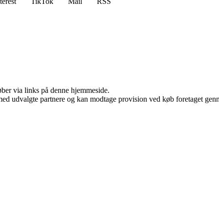
terest
TikTok
Mail
RSS
 køber via links på denne hjemmeside.
med udvalgte partnere og kan modtage provision ved køb foretaget gennem