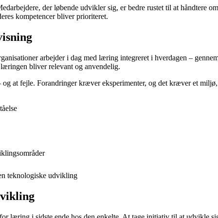
darbejdere, der løbende udvikler sig, er bedre rustet til at håndtere om
eres kompetencer bliver prioriteret.
visning
rganisationer arbejder i dag med læring integreret i hverdagen – gennem
t læringen bliver relevant og anvendelig.
e – og at fejle. Forandringer kræver eksperimenter, og det kræver et miljø
tåelse
viklingsområder
den teknologiske udvikling
dvikling
 læring i sidste ende hos den enkelte. At tage initiativ til at udvikle s