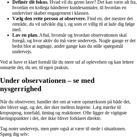
Definér dit fokus.
Hvad vil du gerne lære? Det kan være alt fra,
hvordan en kollega håndterer kundesamtaler, til hvordan en
underviser skaber engagement i klassen.
Vælg den rette person at observere.
Find en, der mestrer det
område, du vil udvikle dig i, og som er villig til at lade dig følge
med.
Lav en plan.
Aftal, hvornår og hvordan observationen skal
foregå, og hvor aktiv du må være undervejs. Nogle gange er det
bedst blot at iagttage, andre gange kan du stille spørgsmål
undervejs.
Ved at have et klart formål får du mere ud af oplevelsen og kan lettere
omsætte det, du ser, til egen praksis.
Under observationen – se med
nysgerrighed
Når du observerer, handler det om at være opmærksom på både det,
der bliver sagt, og det, der sker mellem linjerne. Læg mærke til
kropssprog, tonefald, timing og reaktioner. Ofte ligger de vigtigste
læringspunkter i det, der ikke bliver forklaret direkte.
Tag noter undervejs, men prøv også at være til stede i situationen.
Spørg dig selv: