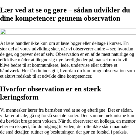
Lær ved at se og gøre – sådan udvikler du
dine kompetencer gennem observation
At lære handler ikke kun om at læse bøger eller deltage i kurser. En
stor del af vores udvikling sker, når vi observerer andre – ser, hvordan
de gør, og prøver det af selv. Observation er en af de mest naturlige og
effektive måder at tilegne sig nye færdigheder på, uanset om du vil
blive bedre til at kommunikere, lede, undervise eller udføre et
håndværk. Her får du indsigt i, hvordan du kan bruge observation som
et aktivt redskab til at udvikle dine kompetencer.
Hvorfor observation er en stærk
læringsform
Vi mennesker lærer fra barnsben ved at se og efterligne. Det er sådan,
vi lærer at tale, gå og forstå sociale koder. Den samme mekanisme kan
du bevidst bruge som voksen. Når du observerer en kollega, en mentor
eller en ekspert, får du adgang til viden, der ofte ikke står i manualer –
de små detaljer, rutiner og beslutninger, der gør en forskel i praksis.