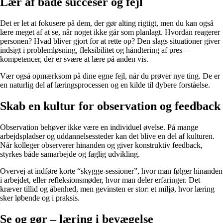
Lær af både succeser og fejl
Det er let at fokusere på dem, der gør alting rigtigt, men du kan også
lære meget af at se, når noget ikke går som planlagt. Hvordan reagerer
personen? Hvad bliver gjort for at rette op? Den slags situationer giver
indsigt i problemløsning, fleksibilitet og håndtering af pres –
kompetencer, der er svære at lære på anden vis.
Vær også opmærksom på dine egne fejl, når du prøver nye ting. De er
en naturlig del af læringsprocessen og en kilde til dybere forståelse.
Skab en kultur for observation og feedback
Observation behøver ikke være en individuel øvelse. På mange
arbejdspladser og uddannelsessteder kan det blive en del af kulturen.
Når kolleger observerer hinanden og giver konstruktiv feedback,
styrkes både samarbejde og faglig udvikling.
Overvej at indføre korte “skygge-sessioner”, hvor man følger hinanden
i arbejdet, eller refleksionsmøder, hvor man deler erfaringer. Det
kræver tillid og åbenhed, men gevinsten er stor: et miljø, hvor læring
sker løbende og i praksis.
Se og gør – læring i bevægelse